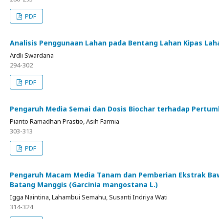
PDF
Analisis Penggunaan Lahan pada Bentang Lahan Kipas Laha
Ardli Swardana
294-302
PDF
Pengaruh Media Semai dan Dosis Biochar terhadap Pertumb
Pianto Ramadhan Prastio, Asih Farmia
303-313
PDF
Pengaruh Macam Media Tanam dan Pemberian Ekstrak Bawan
Batang Manggis (Garcinia mangostana L.)
Igga Naintina, Lahambui Semahu, Susanti Indriya Wati
314-324