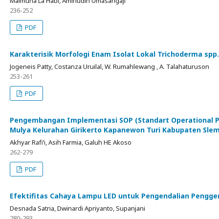
Maimuna La Habi, Aminudin Umasangaji
236-252
PDF
Karakterisik Morfologi Enam Isolat Lokal Trichoderma sp
Jogeneis Patty, Costanza Uruilal, W. Rumahlewang , A. Talahaturuson
253-261
PDF
Pengembangan Implementasi SOP (Standart Operational Pr
Mulya Kelurahan Girikerto Kapanewon Turi Kabupaten Sle
Akhyar Rafi’i, Asih Farmia, Galuh HE Akoso
262-279
PDF
Efektifitas Cahaya Lampu LED untuk Pengendalian Penggere
Desnada Satria, Dwinardi Apriyanto, Supanjani
280-293