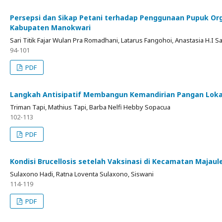
Persepsi dan Sikap Petani terhadap Penggunaan Pupuk Or
Kabupaten Manokwari
Sari Titik Fajar Wulan Pra Romadhani, Latarus Fangohoi, Anastasia H.I Sa
94-101
PDF
Langkah Antisipatif Membangun Kemandirian Pangan Loka
Triman Tapi, Mathius Tapi, Barba Nelfi Hebby Sopacua
102-113
PDF
Kondisi Brucellosis setelah Vaksinasi di Kecamatan Majau
Sulaxono Hadi, Ratna Loventa Sulaxono, Siswani
114-119
PDF