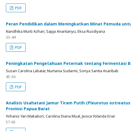
PDF
Peran Pendidikan dalam Meningkatkan Minat Pemuda untuk
Nandhika Murti Azhari, Sapja Anantanyu, Eksa Rusdiyana
33-44
PDF
Peningkatan Pengetahuan Peternak tentang Fermentasi Bat
Susan Carolina Labatar, Nurtania Sudarmi, Sonya Santia Asaribab
45-56
PDF
Analisis Usahatani Jamur Tiram Putih (Pleurotus ostreatu
Provinsi Papua Barat
Yohanis Yan Makabori, Carolina Diana Mual, Jesica Yolanda Enar
57-65