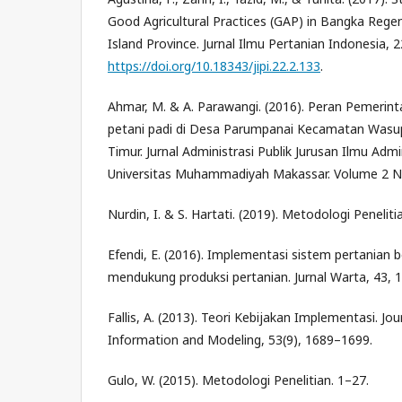
Good Agricultural Practices (GAP) in Bangka Rege
Island Province. Jurnal Ilmu Pertanian Indonesia, 2
https://doi.org/10.18343/jipi.22.2.133
.
Ahmar, M. & A. Parawangi. (2016). Peran Pemeri
petani padi di Desa Parumpanai Kecamatan Was
Timur. Jurnal Administrasi Publik Jurusan Ilmu Adm
Universitas Muhammadiyah Makassar. Volume 2 N
Nurdin, I. & S. Hartati. (2019). Metodologi Penelitia
Efendi, E. (2016). Implementasi sistem pertanian 
mendukung produksi pertanian. Jurnal Warta, 43, 
Fallis, A. (2013). Teori Kebijakan Implementasi. Jo
Information and Modeling, 53(9), 1689–1699.
Gulo, W. (2015). Metodologi Penelitian. 1–27.