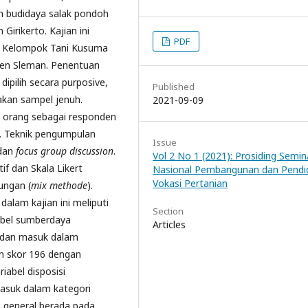
 budidaya salak pondoh
irikerto. Kajian ini
PDF
di Kelompok Tani Kusuma
ten Sleman. Penentuan
dipilih secara purposive,
Published
kan sampel jenuh.
2021-09-09
5 orang sebagai responden
. Teknik pengumpulan
Issue
 dan
focus group discussion
.
Vol 2 No 1 (2021): Prosiding Semin
if dan Skala Likert
Nasional Pembangunan dan Pendi
Vokasi Pertanian
ungan (
mix methode
).
dalam kajian ini meliputi
Section
iabel sumberdaya
Articles
 dan masuk dalam
n skor 196 dengan
iabel disposisi
asuk dalam kategori
 general berada pada