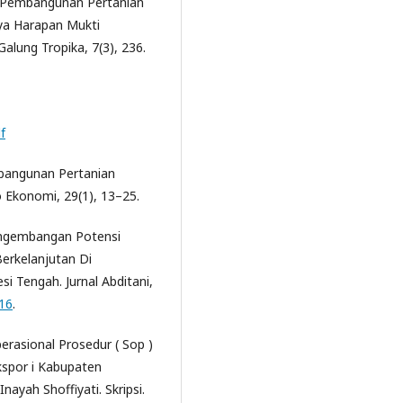
i Pembangunan Pertanian
ya Harapan Mukti
alung Tropika, 7(3), 236.
f
mbangunan Pertanian
o Ekonomi, 29(1), 13–25.
 Pengembangan Potensi
erkelanjutan Di
 Tengah. Jurnal Abditani,
.16
.
perasional Prosedur ( Sop )
kspor i Kabupaten
nayah Shoffiyati. Skripsi.