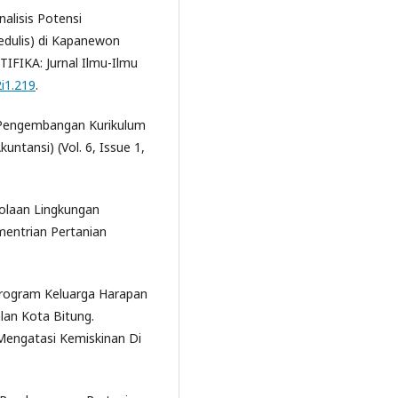
nalisis Potensi
dulis) di Kapanewon
FIKA: Jurnal Ilmu-Ilmu
2i1.219
.
n Pengembangan Kurikulum
untansi) (Vol. 6, Issue 1,
lolaan Lingkungan
mentrian Pertanian
Program Keluarga Harapan
lan Kota Bitung.
engatasi Kemiskinan Di