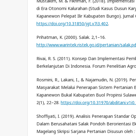
Mustakim, M. & Fikriman, F. (2018). Implementas
di Era Otonomi Kalurahan (Studi Kasus Dusun Kar
Kapanewon Pelepat Ilir Kabupaten Bungo). Jurnal G
https://doi.org/10.31850/jgt.v7i3.402
.
Prihatman, K. (2000). Salak. 2,1–16.
http://www.warintek.ristek.go.id/pertanian/salak.pd
Rivai, R. S. (2011). Konsep Dan Implementasi Pe
Berkelanjutan Di Indonesia. Forum Penelitian Agr
Rosmini, R., Lakani, I., & Najamudin, N. (2019).
Masyarakat Melalui Penerapan Sistem Pertanian B
Kapanewon Bukal Kabupaten Buol Propinsi Sulawesi
2(1), 22–28.
https://doi.org/10.31970/abditani.v1i0
Shoffiyati, I. (2019). Analisis Penerapan Standar O
Dalam Berusahatani Salak Pondoh Berorientasi E
Magelang Skripsi Sarjana Pertanian Disusun oleh : I