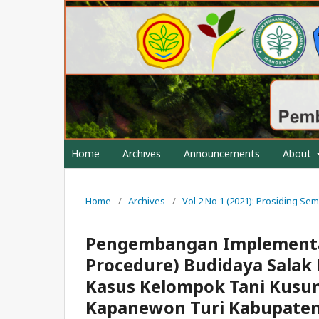
Home
Archives
Announcements
About
Home
/
Archives
/
Vol 2 No 1 (2021): Prosiding S
Pengembangan Implementas
Procedure) Budidaya Salak 
Kasus Kelompok Tani Kusum
Kapanewon Turi Kabupaten