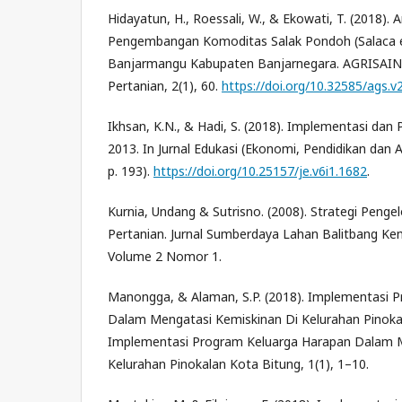
Hidayatun, H., Roessali, W., & Ekowati, T. (2018). A
Pengembangan Komoditas Salak Pondoh (Salaca e
Banjarmangu Kabupaten Banjarnegara. AGRISAINTI
Pertanian, 2(1), 60.
https://doi.org/10.32585/ags.v
Ikhsan, K.N., & Hadi, S. (2018). Implementasi da
2013. In Jurnal Edukasi (Ekonomi, Pendidikan dan Ak
p. 193).
https://doi.org/10.25157/je.v6i1.1682
.
Kurnia, Undang & Sutrisno. (2008). Strategi Penge
Pertanian. Jurnal Sumberdaya Lahan Balitbang Ke
Volume 2 Nomor 1.
Manongga, & Alaman, S.P. (2018). Implementasi 
Dalam Mengatasi Kemiskinan Di Kelurahan Pinoka
Implementasi Program Keluarga Harapan Dalam M
Kelurahan Pinokalan Kota Bitung, 1(1), 1–10.