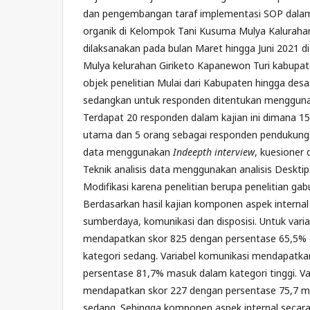
dan pengembangan taraf implementasi SOP dalam
organik di Kelompok Tani Kusuma Mulya Kalurahan G
dilaksanakan pada bulan Maret hingga Juni 2021 
Mulya kelurahan Giriketo Kapanewon Turi kabupa
objek penelitian Mulai dari Kabupaten hingga desa 
sedangkan untuk responden ditentukan mengguna
Terdapat 20 responden dalam kajian ini dimana 1
utama dan 5 orang sebagai responden pendukung
data menggunakan
Indeepth interview
, kuesioner
Teknik analisis data menggunakan analisis Desktipt
Modifikasi karena penelitian berupa penelitian gab
Berdasarkan hasil kajian komponen aspek internal 
sumberdaya, komunikasi dan disposisi. Untuk var
mendapatkan skor 825 dengan persentase 65,5%
kategori sedang. Variabel komunikasi mendapatka
persentase 81,7% masuk dalam kategori tinggi. Var
mendapatkan skor 227 dengan persentase 75,7 m
sedang. Sehingga komponen aspek internal secara