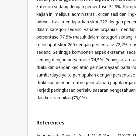
kategori sedang dengan persentase 74,3%. Kompo
kajian ini meliputi administrasi, organisasi dan lin
administrasi mendapatkan skor 222 dengan pers
dalam kategori sedang. Variabel organiasi menda
persentase 77,5% masuk dalam kategori sedang. V
mendapat skor 260 dengan persentase 72,2% mas
sedang. Sehingga komponen aspek eksternal secar
sedang dengan persentase 74,5%. Peningkatan ta
dilakukan dengan kegiatan pemberdayaan pada indi
sumberdaya yaitu pemupukan dengan persentase
dilakukan dengan materi pengolahan pupuk organi
Terjadi peningkatan perilaku sasaran pengetahuan 
dan keterampilan (75,0%).
References
Agustina, F., Zahri, I., Yazid, M., & Yunita. (2017).