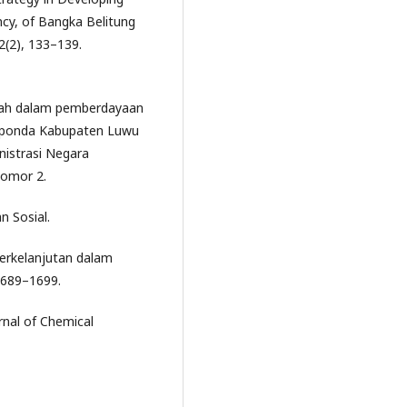
ncy, of Bangka Belitung
2(2), 133–139.
ntah dalam pemberdayaan
uponda Kabupaten Luwu
inistrasi Negara
omor 2.
n Sosial.
berkelanjutan dalam
1689–1699.
urnal of Chemical