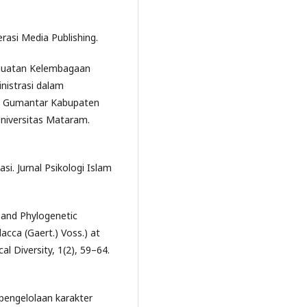
erasi Media Publishing.
Penguatan Kelembagaan
nistrasi dalam
a Gumantar Kabupaten
Universitas Mataram.
si. Jurnal Psikologi Islam
l and Phylogenetic
acca (Gaert.) Voss.) at
al Diversity, 1(2), 59–64.
 pengelolaan karakter