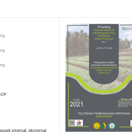
ang
ang
ang
 SOP
spek internal, eksternal