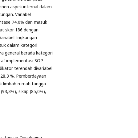
nen aspek internal dalam
gkungan. Variabel
entase 74,0% dan masuk
pat skor 186 dengan
ariabel lingkungan
uk dalam kategori
a general berada kategori
raf implementasi SOP
kator terendah divariabel
 28,3 %. Pemberdayaan
k limbah rumah tangga.
(93,3%), sikap (85,0%),
 Strategy in Developing