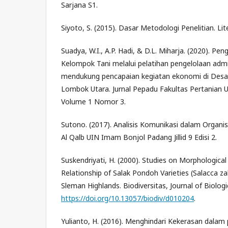
Sarjana S1.
Siyoto, S. (2015). Dasar Metodologi Penelitian. Lit
Suadya, W.I., A.P. Hadi, & D.L. Miharja. (2020). 
Kelompok Tani melalui pelatihan pengelolaan admi
mendukung pencapaian kegiatan ekonomi di Des
Lombok Utara. Jurnal Pepadu Fakultas Pertanian 
Volume 1 Nomor 3.
Sutono. (2017). Analisis Komunikasi dalam Organisa
Al Qalb UIN Imam Bonjol Padang Jillid 9 Edisi 2.
Suskendriyati, H. (2000). Studies on Morphologica
Relationship of Salak Pondoh Varieties (Salacca zal
Sleman Highlands. Biodiversitas, Journal of Biologic
https://doi.org/10.13057/biodiv/d010204
.
Yulianto, H. (2016). Menghindari Kekerasan dalam