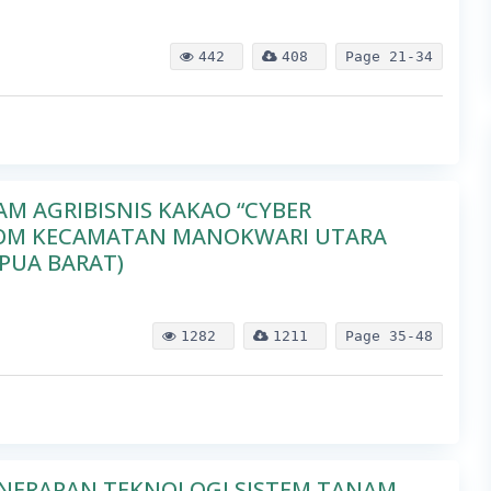
442
408
Page
21-34
M AGRIBISNIS KAKAO “CYBER
 YOOM KECAMATAN MANOKWARI UTARA
PUA BARAT)
1282
1211
Page
35-48
PENERAPAN TEKNOLOGI SISTEM TANAM