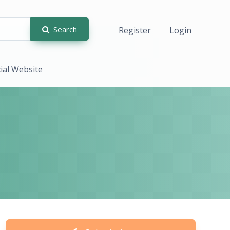
Search
Register
Login
cial Website