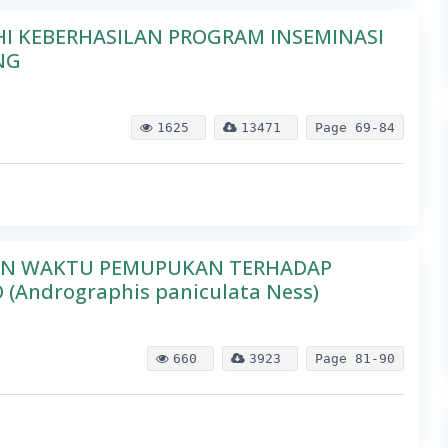
 KEBERHASILAN PROGRAM INSEMINASI
NG
1625
13471
Page
69-84
DAN WAKTU PEMUPUKAN TERHADAP
ndrographis paniculata Ness)
660
3923
Page
81-90