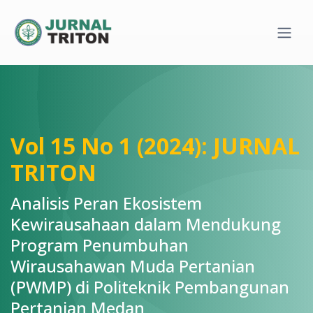
Quick jump to page content
Main Navigation
Main Content
Sidebar
Vol 15 No 1 (2024): JURNAL
TRITON
Analisis Peran Ekosistem
Kewirausahaan dalam Mendukung
Program Penumbuhan
Wirausahawan Muda Pertanian
(PWMP) di Politeknik Pembangunan
Pertanian Medan