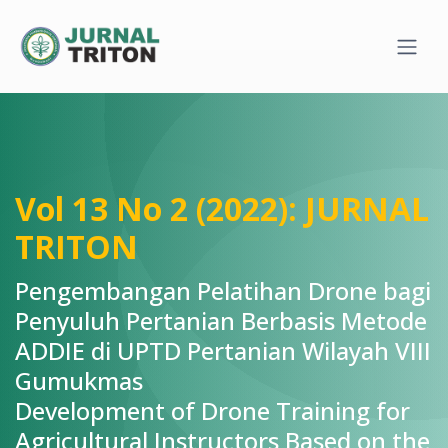
Quick jump to page content
Main Navigation
Main Content
Sidebar
Vol 13 No 2 (2022): JURNAL
TRITON
Pengembangan Pelatihan Drone bagi
Penyuluh Pertanian Berbasis Metode
ADDIE di UPTD Pertanian Wilayah VIII
Gumukmas
Development of Drone Training for
Agricultural Instructors Based on the