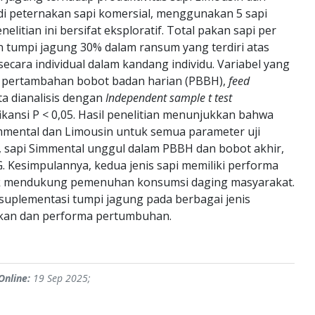
4 di peternakan sapi komersial, menggunakan 5 sapi
elitian ini bersifat eksploratif. Total pakan sapi per
 tumpi jagung 30% dalam ransum yang terdiri atas
secara individual dalam kandang individu. Variabel yang
, pertambahan bobot badan harian (PBBH),
feed
ta dianalisis dengan
Independent sample t test
kansi P < 0,05. Hasil penelitian menunjukkan bahwa
immental dan Limousin untuk semua parameter uji
if, sapi Simmental unggul dalam PBBH dan bobot akhir,
 Kesimpulannya, kedua jenis sapi memiliki performa
tuk mendukung pemenuhan konsumsi daging masyarakat.
 suplementasi tumpi jagung pada berbagai jenis
akan dan performa pertumbuhan.
Online:
19 Sep 2025;