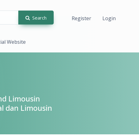
Search
Register
Login
cial Website
and Limousin
al dan Limousin