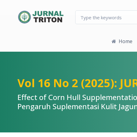
Quick jump to page content
Main Navigation
Main Content
Sidebar
Home
Vol 16 No 2 (2025): 
Effect of Corn Hull Supplementati
Pengaruh Suplementasi Kulit Jagun