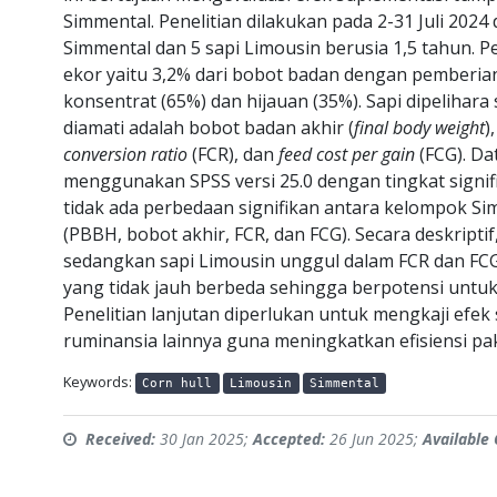
Simmental. Penelitian dilakukan pada 2-31 Juli 202
Simmental dan 5 sapi Limousin berusia 1,5 tahun. Pen
ekor yaitu 3,2% dari bobot badan dengan pemberian
konsentrat (65%) dan hijauan (35%). Sapi dipelihara 
diamati adalah bobot badan akhir (
final body weight
)
conversion ratio
(FCR), dan
feed cost per gain
(FCG). Da
menggunakan SPSS versi 25.0 dengan tingkat signifi
tidak ada perbedaan signifikan antara kelompok S
(PBBH, bobot akhir, FCR, dan FCG). Secara deskript
sedangkan sapi Limousin unggul dalam FCR dan FCG.
yang tidak jauh berbeda sehingga berpotensi un
Penelitian lanjutan diperlukan untuk mengkaji efek
ruminansia lainnya guna meningkatkan efisiensi p
Keywords:
Corn hull
Limousin
Simmental
Received:
30 Jan 2025;
Accepted:
26 Jun 2025;
Available 