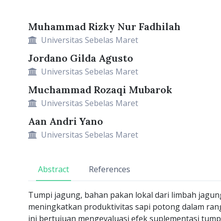
Muhammad Rizky Nur Fadhilah
Article Details
Main Article Content
Universitas Sebelas Maret
Jordano Gilda Agusto
Universitas Sebelas Maret
Muchammad Rozaqi Mubarok
Universitas Sebelas Maret
Aan Andri Yano
Universitas Sebelas Maret
Abstract
References
Tumpi jagung, bahan pakan lokal dari limbah jagung
meningkatkan produktivitas sapi potong dalam ran
ini bertujuan mengevaluasi efek suplementasi tump