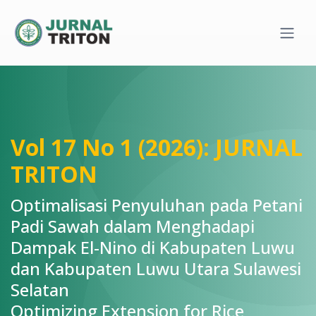
Quick jump to page content
Main Navigation
Main Content
Sidebar
Vol 17 No 1 (2026): JURNAL
TRITON
Optimalisasi Penyuluhan pada Petani
Padi Sawah dalam Menghadapi
Dampak El-Nino di Kabupaten Luwu
dan Kabupaten Luwu Utara Sulawesi
Selatan
Optimizing Extension for Rice