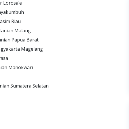
r Lorosa’e
 Payakumbuh
Kasim Riau
rtanian Malang
tanian Papua Barat
Yogyakarta Magelang
yasa
nian Manokwari
anian Sumatera Selatan