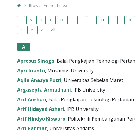
Browse Author Index
-
A
B
C
D
E
F
G
H
I
J
K
X
Y
Z
All
A
Apresus Sinaga
, Balai Pengkajian Teknologi Perta
Apri Irianto
, Musamus University
Aqila Anasya Putri
, Universitas Sebelas Maret
Argasepta Armadhani
, IPB University
Arif Anshori
, Balai Pengkajian Teknologi Pertania
Arif Hidayad Ashari
, IPB University
Arif Nindyo Kisworo
, Politeknik Pembangunan Per
Arif Rahmat
, Universitas Andalas