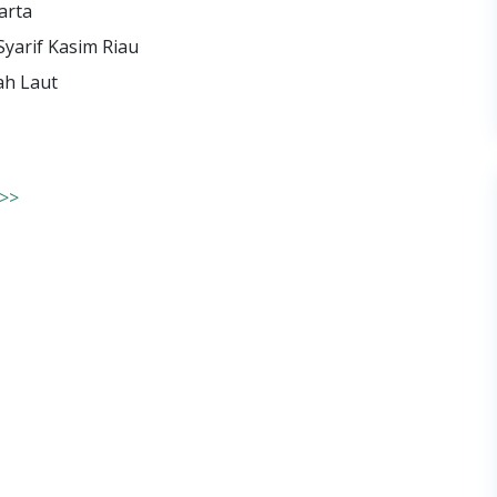
arta
Syarif Kasim Riau
ah Laut
>>