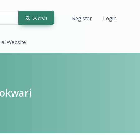
Search
Register
Login
cial Website
okwari