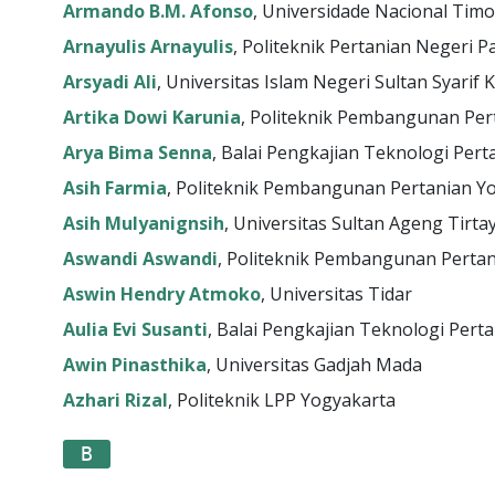
Armando B.M. Afonso
, Universidade Nacional Timo
Arnayulis Arnayulis
, Politeknik Pertanian Negeri
Arsyadi Ali
, Universitas Islam Negeri Sultan Syarif 
Artika Dowi Karunia
, Politeknik Pembangunan Pe
Arya Bima Senna
, Balai Pengkajian Teknologi Per
Asih Farmia
, Politeknik Pembangunan Pertanian 
Asih Mulyanignsih
, Universitas Sultan Ageng Tirta
Aswandi Aswandi
, Politeknik Pembangunan Perta
Aswin Hendry Atmoko
, Universitas Tidar
Aulia Evi Susanti
, Balai Pengkajian Teknologi Pert
Awin Pinasthika
, Universitas Gadjah Mada
Azhari Rizal
, Politeknik LPP Yogyakarta
B