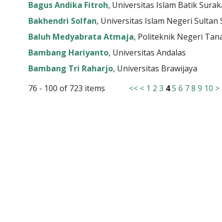
Bagus Andika Fitroh
, Universitas Islam Batik Surak
Bakhendri Solfan
, Universitas Islam Negeri Sultan 
Baluh Medyabrata Atmaja
, Politeknik Negeri Tan
Bambang Hariyanto
, Universitas Andalas
Bambang Tri Raharjo
, Universitas Brawijaya
76 - 100 of 723 items
<<
<
1
2
3
4
5
6
7
8
9
10
>