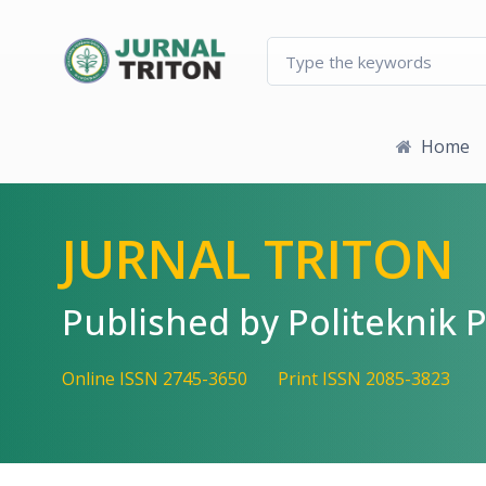
Quick jump to page content
Main Navigation
Main Content
Sidebar
Home
JURNAL TRITON
Published by Politekni
Online ISSN 2745-3650
Print ISSN 2085-3823