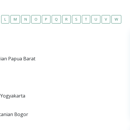
L
M
N
O
P
Q
R
S
T
U
V
W
nian Papua Barat
n Yogyakarta
tanian Bogor