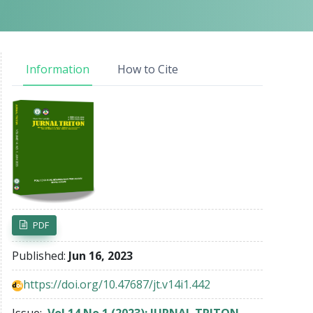
Information
How to Cite
Article Sidebar
PDF
Published:
Jun 16, 2023
https://doi.org/10.47687/jt.v14i1.442
Issue:
Vol 14 No 1 (2023): JURNAL TRITON