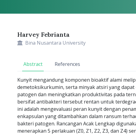
Harvey Febrianta
Article Details
Main Article Content
Bina Nusantara University
Abstract
References
Kunyit mengandung komponen bioaktif alami melip
demetoksikurkumin, serta minyak atsiri yang dapa
patogen dan meningkatkan produktivitas pada tern
bersifat antibakteri tersebut rentan untuk terdegr
ini adalah mengevaluasi peran kunyit dengan pen
enkapsulan yang ditambahkan dalam ransum terhada
bakteri patogen. Rancangan Acak Lengkap digunakan
menerapkan 5 perlakuan (Z0, Z1, Z2, Z3, dan Z4) ser