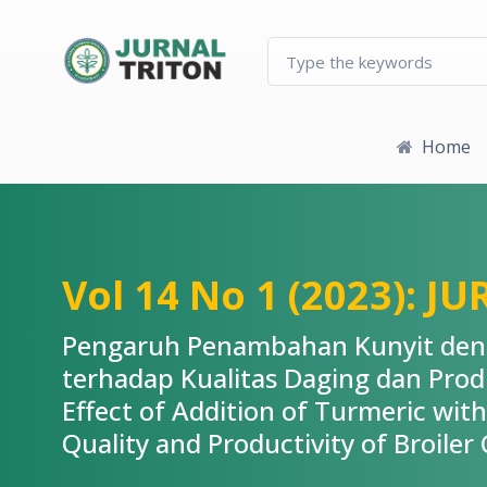
Quick jump to page content
Main Navigation
Main Content
Sidebar
Home
Vol 14 No 1 (2023): 
Pengaruh Penambahan Kunyit deng
terhadap Kualitas Daging dan Prod
Effect of Addition of Turmeric wit
Quality and Productivity of Broiler