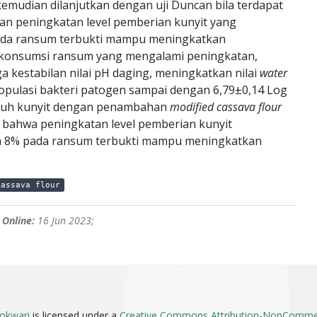
emudian dilanjutkan dengan uji Duncan bila terdapat
an peningkatan level pemberian kunyit yang
ada ransum terbukti mampu meningkatkan
ya konsumsi ransum yang mengalami peningkatan,
 kestabilan nilai pH daging, meningkatkan nilai
water
ulasi bakteri patogen sampai dengan 6,79±0,14 Log
garuh kunyit dengan penambahan
modified cassava flour
 bahwa peningkatan level pemberian kunyit
 8% pada ransum terbukti mampu meningkatkan
cassava flour
 Online:
16 Jun 2023;
okwari
is licensed under a
Creative Commons Attribution-NonCommerci