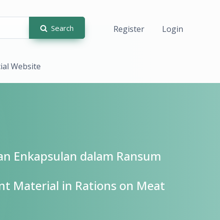
Search
Register
Login
cial Website
han Enkapsulan dalam Ransum
nt Material in Rations on Meat