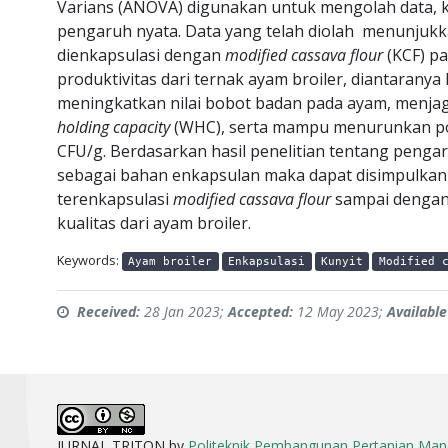
Varians (ANOVA) digunakan untuk mengolah data, k
pengaruh nyata. Data yang telah diolah menunjukk
dienkapsulasi dengan
modified cassava flour
(KCF) p
produktivitas dari ternak ayam broiler, diantaran
meningkatkan nilai bobot badan pada ayam, menjaga
holding capacity
(WHC), serta mampu menurunkan pop
CFU/g. Berdasarkan hasil penelitian tentang pen
sebagai bahan enkapsulan maka dapat disimpulkan
terenkapsulasi
modified cassava flour
sampai dengan
kualitas dari ayam broiler.
Keywords:
Ayam broiler
Enkapsulasi
Kunyit
Modified 
Received:
28 Jan 2023;
Accepted:
12 May 2023;
Available
JURNAL TRITON by
Politeknik Pembangunan Pertanian Man