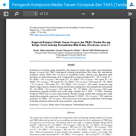
Pengaruh Komposisi Media Tanam Cocopeat dan TKKS (Tandan Kosong Kelapa Sawit) terhadap Pertumbuhan Bibit Kakao (Theobroma cacao L.)