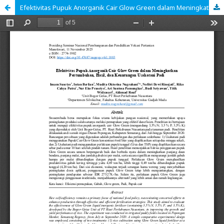
Efektivitas Pupuk Anorganik Cair Glow Green dalam Meningkatkan Pertumbuhan, Hasil, dan Keuntungan Usahatani Padi