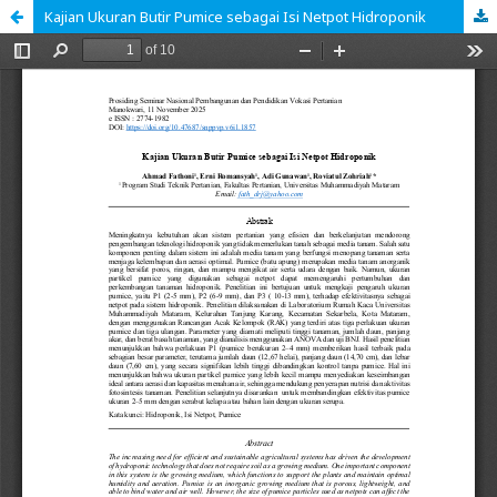
Kajian Ukuran Butir Pumice sebagai Isi Netpot Hidroponik