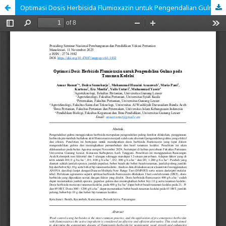
Optimasi Dosis Herbisida Flumioxazin untuk Pengendalian Gulma pada Tanaman Kedelai