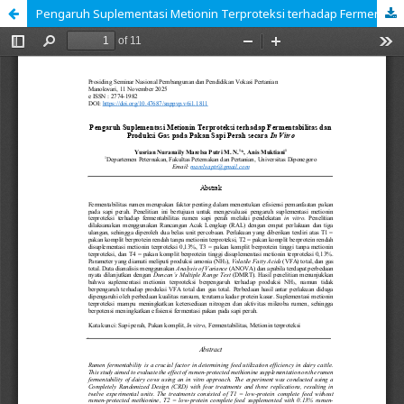
Pengaruh Suplementasi Metionin Terproteksi terhadap Fermentabilitas dan Produksi Gas pada Pakan Sapi Perah secara In Vitro