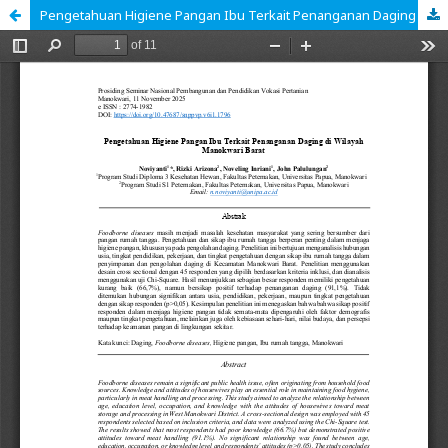
Pengetahuan Higiene Pangan Ibu Terkait Penanganan Daging di Wilayah Manokwari Barat