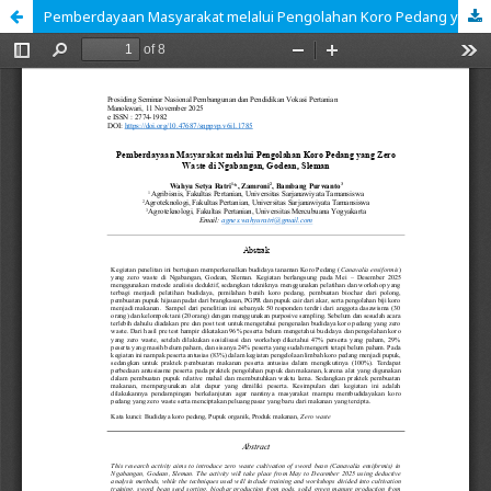
Pemberdayaan Masyarakat melalui Pengolahan Koro Pedang yang Zero Waste di Ngabangan, Godean, Sleman