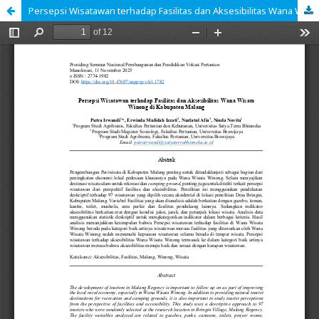
Persepsi Wisatawan terhadap Fasilitas dan Aksesibilitas Wana Wisata Winong di Kabupaten Malang