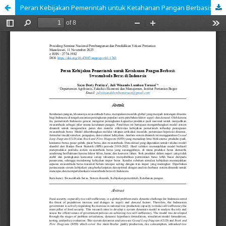
Peran Kebijakan Pemerintah untuk Ketahanan Pangan Berbasis Swasembada Beras di Indonesia