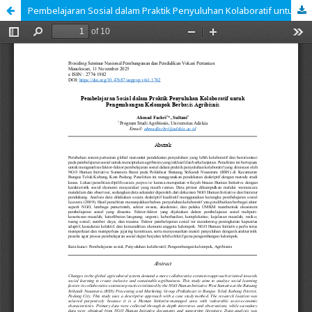
Pembelajaran Sosial dalam Praktik Penyuluhan Kolaboratif untuk Pengembangan Kelompok Berbasis Agribisnis