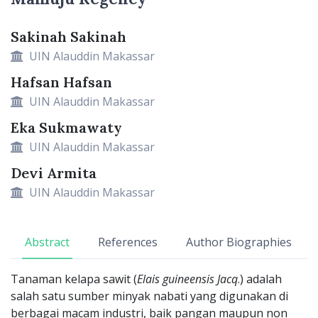
Sakinah Sakinah
Main Article Content
UIN Alauddin Makassar
Hafsan Hafsan
UIN Alauddin Makassar
Eka Sukmawaty
UIN Alauddin Makassar
Devi Armita
UIN Alauddin Makassar
Abstract
References
Author Biographies
Tanaman kelapa sawit (
Elais guineensis Jacq
.) adalah
salah satu sumber minyak nabati yang digunakan di
berbagai macam industri, baik pangan maupun non