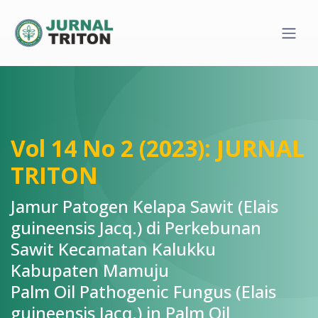
Quick jump to page content
Main Navigation
Main Content
Sidebar
Vol 14 No 2 (2023): JURNAL
TRITON
Jamur Patogen Kelapa Sawit (Elais
guineensis Jacq.) di Perkebunan
Sawit Kecamatan Kalukku
Kabupaten Mamuju
Palm Oil Pathogenic Fungus (Elais
guineensis Jacq.) in Palm Oil