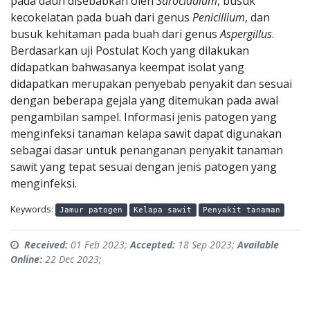
pada daun disebabkan oleh
Sarocladium
, busuk
kecokelatan pada buah dari genus
Penicillium
, dan
busuk kehitaman pada buah dari genus
Aspergillus
.
Berdasarkan uji Postulat Koch yang dilakukan
didapatkan bahwasanya keempat isolat yang
didapatkan merupakan penyebab penyakit dan sesuai
dengan beberapa gejala yang ditemukan pada awal
pengambilan sampel. Informasi jenis patogen yang
menginfeksi tanaman kelapa sawit dapat digunakan
sebagai dasar untuk penanganan penyakit tanaman
sawit yang tepat sesuai dengan jenis patogen yang
menginfeksi.
Keywords:
Jamur patogen
Kelapa sawit
Penyakit tanaman
Received:
01 Feb 2023;
Accepted:
18 Sep 2023;
Available
Online:
22 Dec 2023;