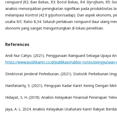
rainguard
(R2: Ban Bekas, R3: Botol Bekas, R4:
Styrofoam
, R5: S
analisis menunjukkan peningkatan signifikan pada produktivitas l
melampaui Kontrol (42.9 g/pohon/sadap). Dari aspek ekonomi, per
usaha R/C Ratio 8,34. Seluruh perlakuan
rainguard
daur ulang mem
ekonomi yang sangat menguntungkan di lokasi penelitian.
References
Andi Nur Cahyo. (2021). Penggunaan Rainguard Sebagai Upaya A
https://www.puslitkaret.co.id/publikasi/rubber-notes/penggunaan
Direktorat Jenderal Perkebunan. (2021). Statistik Perkebunan Un
Hanifarianty, S. (2021). Pengujian Kadar Karet Kering Dengan Met
Hidayat, S. H. (2018). Analisis Kelayakan Finansial Penerapan Tek
Jaya, A. L. 2024. Analisis Kelayakan Usahatani Karet Rakyat Berda