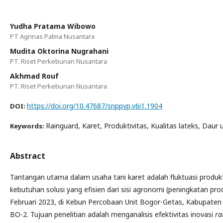
Yudha Pratama Wibowo
PT Agrinas Palma Nusantara
Mudita Oktorina Nugrahani
PT. Riset Perkebunan Nusantara
Akhmad Rouf
PT. Riset Perkebunan Nusantara
https://doi.org/10.47687/snppvp.v6i1.1904
DOI:
Rainguard, Karet, Produktivitas, Kualitas lateks, Daur u
Keywords:
Abstract
Tantangan utama dalam usaha tani karet adalah fluktuasi produktivi
kebutuhan solusi yang efisien dari sisi agronomi (peningkatan pro
Februari 2023, di Kebun Percobaan Unit Bogor-Getas, Kabupate
BO-2. Tujuan penelitian adalah menganalisis efektivitas inovasi
ra