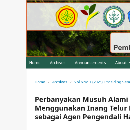
Home
Archives
Announcements
About
Home
/
Archives
/
Vol 6 No 1 (2025): Prosiding S
Perbanyakan Musuh Alami P
Menggunakan Inang Telur Be
sebagai Agen Pengendali 