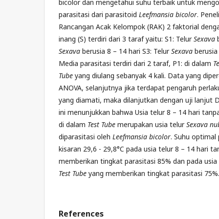
bicolor dan mengetahui suhu terbaik untuk mengo
parasitasi dari parasitoid
Leefmansia bicolor
. Pene
Rancangan Acak Kelompok (RAK) 2 faktorial dengan 
inang (S) terdiri dari 3 taraf yaitu: S1: Telur
Sexava
b
Sexava
berusia 8 – 14 hari S3: Telur
Sexava
berusia 
Media parasitasi terdiri dari 2 taraf, P1: di dalam
T
Tube
yang diulang sebanyak 4 kali. Data yang dipero
ANOVA, selanjutnya jika terdapat pengaruh perla
yang diamati, maka dilanjutkan dengan uji lanjut 
ini menunjukkan bahwa Usia telur 8 – 14 hari tan
di dalam
Test Tube
merupakan usia telur
Sexava nu
diparasitasi oleh
Leefmansia bicolor
. Suhu optimal 
kisaran 29,6 - 29,8°C pada usia telur 8 – 14 hari t
memberikan tingkat parasitasi 85% dan pada usia t
Test Tube
yang memberikan tingkat parasitasi 75%
References