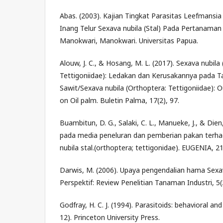
Abas. (2003). Kajian Tingkat Parasitas Leefmansia
Inang Telur Sexava nubila (Stal) Pada Pertanaman 
Manokwari, Manokwari. Universitas Papua.
Alouw, J. C., & Hosang, M. L. (2017). Sexava nubila
Tettigoniidae): Ledakan dan Kerusakannya pada 
Sawit/Sexava nubila (Orthoptera: Tettigoniidae):
on Oil palm. Buletin Palma, 17(2), 97.
Buambitun, D. G., Salaki, C. L., Manueke, J., & Dien,
pada media peneluran dan pemberian pakan terhad
nubila stal.(orthoptera; tettigonidae). EUGENIA, 21
Darwis, M. (2006). Upaya pengendalian hama Sexav
Perspektif: Review Penelitian Tanaman Industri, 5(
Godfray, H. C. J. (1994). Parasitoids: behavioral an
12). Princeton University Press.