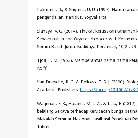
Rukmana, R., & Sugandi, U. U. (1997). Hama tanam
pengendalian. Kanisius. Yogyakarta.
Siahaya, V. G. (2014). Tingkat kerusakan tanaman 
Sexava nubila dan Oryctes rhinoceros di Kecamat
Seram Barat. Jurnal Budidaya Pertanian, 10(2), 93-
Tjoa, T. M. (1953). Memberantas hama-hama kela
Kolff.
Van Driesche, R. G, & Bellows, T. S. J. (2000). Biolo
Academic Publishers.
https://doi.org/10.1007/978
Wagiman, F. X., Hosang, M. L. A., & Lala, F. (201
belalang Sexava terhadap kerusakan bunga betina 
Makalah Seminar Nasional Hasilhasil Penelitian Pe
Tahun.