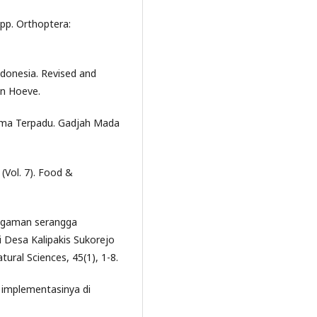
pp. Orthoptera:
Indonesia. Revised and
an Hoeve.
ama Terpadu. Gadjah Mada
 (Vol. 7). Food &
aragaman serangga
i Desa Kalipakis Sukorejo
ural Sciences, 45(1), 1-8.
n implementasinya di