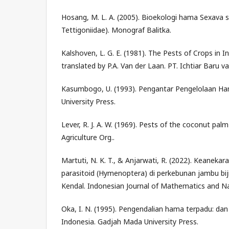
Hosang, M. L. A. (2005). Bioekologi hama Sexava s
Tettigoniidae). Monograf Balitka.
Kalshoven, L. G. E. (1981). The Pests of Crops in 
translated by P.A. Van der Laan. PT. Ichtiar Baru v
Kasumbogo, U. (1993). Pengantar Pengelolaan H
University Press.
Lever, R. J. A. W. (1969). Pests of the coconut palm
Agriculture Org..
Martuti, N. K. T., & Anjarwati, R. (2022). Keanek
parasitoid (Hymenoptera) di perkebunan jambu bij
Kendal. Indonesian Journal of Mathematics and Nat
Oka, I. N. (1995). Pengendalian hama terpadu: da
Indonesia. Gadjah Mada University Press.