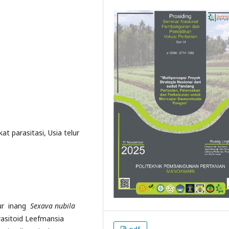
at parasitasi, Usia telur
lur inang
Sexava nubila
rasitoid Leefmansia