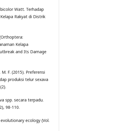
 bicolor Watt. Terhadap
Kelapa Rakyat di Distrik
 (Orthoptera:
Tanaman Kelapa
 Outbreak and Its Damage
 M. F. (2015). Preferensi
ap produksi telur sexava
(2).
a spp. secara terpadu.
2), 98-110.
d evolutionary ecology (Vol.