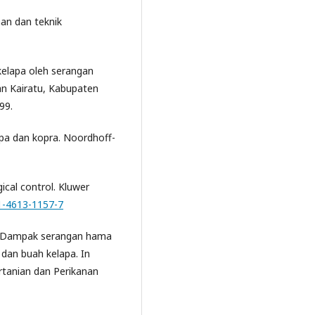
an dan teknik
kelapa oleh serangan
an Kairatu, Kabupaten
99.
pa dan kopra. Noordhoff-
gical control. Kluwer
-1-4613-1157-7
2). Dampak serangan hama
dan buah kelapa. In
rtanian dan Perikanan