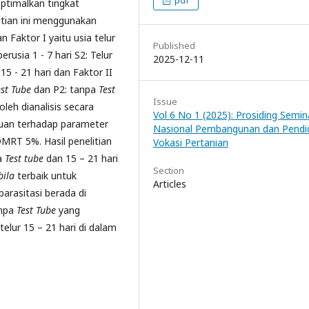
pdf
ptimalkan tingkat
litian ini menggunakan
Faktor I yaitu usia telur
Published
erusia 1 - 7 hari S2: Telur
2025-12-11
15 - 21 hari dan Faktor II
est Tube
dan P2: tanpa
Test
Issue
leh dianalisis secara
Vol 6 No 1 (2025): Prosiding Semin
kuan terhadap parameter
Nasional Pembangunan dan Pendi
DMRT 5%. Hasil penelitian
Vokasi Pertanian
pa
Test tube
dan 15 – 21 hari
Section
bila
terbaik untuk
Articles
parasitasi berada di
anpa
Test Tube
yang
elur 15 – 21 hari di dalam
.