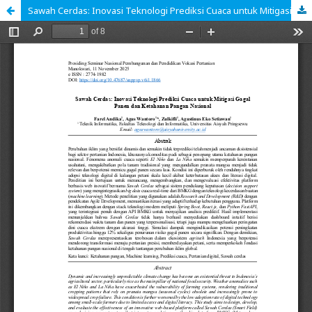
Sawah Cerdas: Inovasi Teknologi Prediksi Cuaca untuk Mitigasi Gagal Panen dan Ketahanan Pangan Nasional