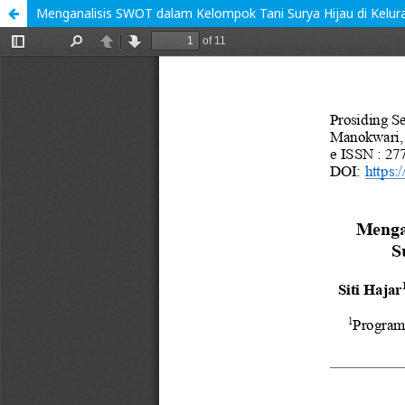
Menganalisis SWOT dalam Kelompok Tani Surya Hijau di Kelur