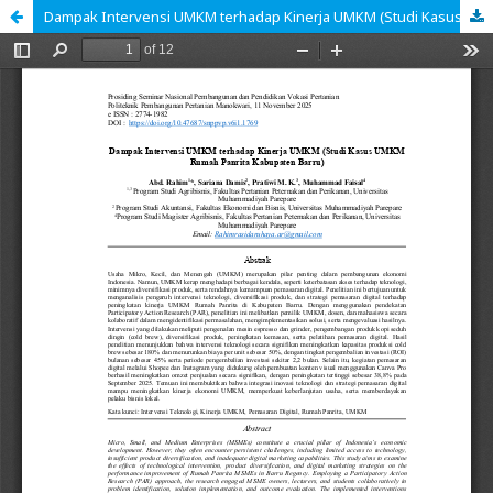
Dampak Intervensi UMKM terhadap Kinerja UMKM (Studi Kasus UMKM Rumah Panrita Kabupaten Barru)