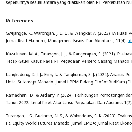
sepenuhnya sesuai antara yang dilakukan oleh PT Perkebunan Nu
References
Gwijangge, K., Warongan, J. D. L., & Wangkar, A. (2023). Evalua
Jurnal Riset Ekonomi, Manajemen, Bisnis Dan Akuntansi, 11(4).
ht
Kawulusan, M. A., Tinangon, J. J., & Pangerapan, S. (2021). Eva
Tetap (Studi Kasus Pada PT Pegadaian Persero Cabang Manado Ti
Langkedeng, D. J. J., Elim, I., & Tangkuman, S. J. (2022). Anali
Hotel Sutanraja Manado. Jurnal LPPM Bidang EkoSosBudKum (Eko
Ramadhani, D., & Ardiany, Y. (2024). Perhitungan Pemotongan d
Tahun 2022. Jurnal Riset Akuntansi, Perpajakan Dan Auditing, 1(2)
Turangan, J. S., Budiarso, N. S., & Walandouw, S. K. (2023). Eva
Pt. Equity World Futures Manado. Jurnal EMBA: Jurnal Riset Ekon