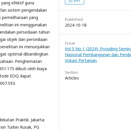
pdf
yang efektif guna
fan sistem pengendalian
s pemeliharaan yang
Published
nelitian ini menggunakan
2024-10-18
endalian persediaan tahun
agai objek dan persediaan
Issue
penelitian ini menunjukkan
Vol 5 No 1 (2024): Prosiding Semin
at optimal dibandingkan
Nasional Pembangunan dan Pendi
Vokasi Pertanian
rusahaan. Penghematan
51.173 diikuti oleh biaya
Section
metode EOQ dapat
Articles
.007.593.
ekatan Praktik. Jakarta:
esin Turbin Rusak, PG