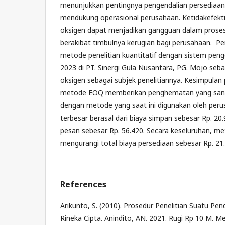
menunjukkan pentingnya pengendalian persediaan 
mendukung operasional perusahaan. Ketidakefekti
oksigen dapat menjadikan gangguan dalam prose
berakibat timbulnya kerugian bagi perusahaan. Pe
metode penelitian kuantitatif dengan sistem peng
2023 di PT. Sinergi Gula Nusantara, PG. Mojo seb
oksigen sebagai subjek penelitiannya. Kesimpulan 
metode EOQ memberikan penghematan yang sang
dengan metode yang saat ini digunakan oleh pe
terbesar berasal dari biaya simpan sebesar Rp. 20.9
pesan sebesar Rp. 56.420. Secara keseluruhan, 
mengurangi total biaya persediaan sebesar Rp. 21
References
Arikunto, S. (2010). Prosedur Penelitian Suatu Pend
Rineka Cipta. Anindito, AN. 2021. Rugi Rp 10 M. M