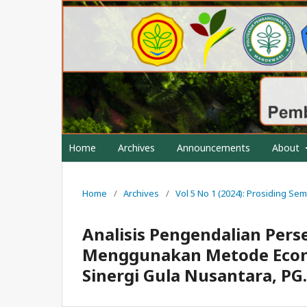
Home
Archives
Announcements
About
Home
/
Archives
/
Vol 5 No 1 (2024): Prosiding S
Analisis Pengendalian Per
Menggunakan Metode Econom
Sinergi Gula Nusantara, PG