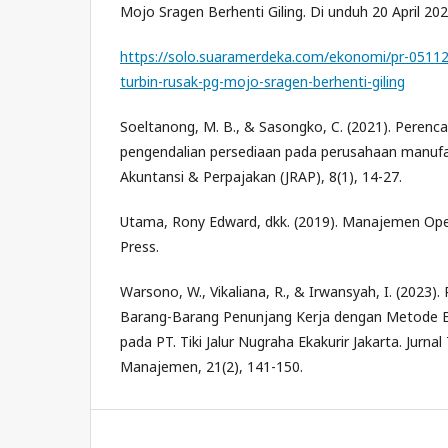
Mojo Sragen Berhenti Giling. Di unduh 20 April 202
https://solo.suaramerdeka.com/ekonomi/pr-05112
turbin-rusak-pg-mojo-sragen-berhenti-giling
Soeltanong, M. B., & Sasongko, C. (2021). Perenc
pengendalian persediaan pada perusahaan manufakt
Akuntansi & Perpajakan (JRAP), 8(1), 14-27.
Utama, Rony Edward, dkk. (2019). Manajemen Oper
Press.
Warsono, W., Vikaliana, R., & Irwansyah, I. (2023)
Barang-Barang Penunjang Kerja dengan Metode E
pada PT. Tiki Jalur Nugraha Ekakurir Jakarta. Jurna
Manajemen, 21(2), 141-150.