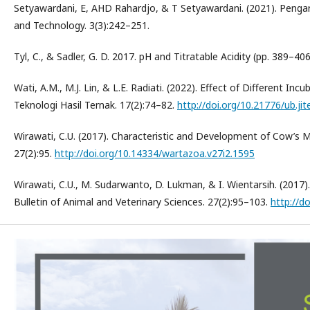
Setyawardani, E, AHD Rahardjo, & T Setyawardani. (2021). Pengaru
and Technology. 3(3):242–251.
Tyl, C., & Sadler, G. D. 2017. pH and Titratable Acidity (pp. 389–40
Wati, A.M., M.J. Lin, & L.E. Radiati. (2022). Effect of Different
Teknologi Hasil Ternak. 17(2):74–82.
http://doi.org/10.21776/ub.jit
Wirawati, C.U. (2017). Characteristic and Development of Cow’s Mi
27(2):95.
http://doi.org/10.14334/wartazoa.v27i2.1595
Wirawati, C.U., M. Sudarwanto, D. Lukman, & I. Wientarsih. (2017
Bulletin of Animal and Veterinary Sciences. 27(2):95–103.
http://d