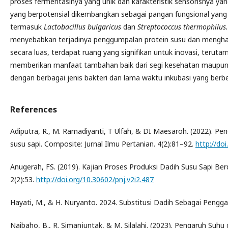
proses fermentasinya yang unik dan karakteristik sensorisnya y
yang berpotensial dikembangkan sebagai pangan fungsional yang
termasuk
Lactobacillus bulgaricus
dan
Streptococcus thermophilus
menyebabkan terjadinya penggumpalan protein susu dan menghas
secara luas, terdapat ruang yang signifikan untuk inovasi, terutam
memberikan manfaat tambahan baik dari segi kesehatan maupun kual
dengan berbagai jenis bakteri dan lama waktu inkubasi yang be
References
Adiputra, R., M. Ramadiyanti, T Ulfah, & DI Maesaroh. (2022). Pen
susu sapi. Composite: Jurnal Ilmu Pertanian. 4(2):81–92.
http://do
Anugerah, FS. (2019). Kajian Proses Produksi Dadih Susu Sapi Be
2(2):53.
http://doi.org/10.30602/pnj.v2i2.487
Hayati, M., & H. Nuryanto. 2024. Substitusi Dadih Sebagai Pengg
Naibaho, B., R. Simanjuntak, & M. Silalahi. (2023). Pengaruh Suh