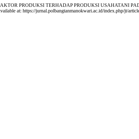
 FAKTOR-FAKTOR PRODUKSI TERHADAP PRODUKSI USAHATANI
Available at: https://jurnal.polbangtanmanokwari.ac.id/index.php/jt/art