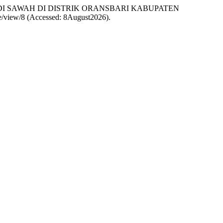
 PADI SAWAH DI DISTRIK ORANSBARI KABUPATEN
icle/view/8 (Accessed: 8August2026).