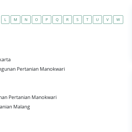
L
M
N
O
P
Q
R
S
T
U
V
W
karta
angunan Pertanian Manokwari
unan Pertanian Manokwari
tanian Malang