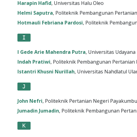
Harapin Hafid
, Universitas Halu Oleo
Helmi Saputra
, Politeknik Pembangunan Pertania
Hotmauli Febriana Pardosi
, Politeknik Pembangu
I
I Gede Arie Mahendra Putra
, Universitas Udayana
Indah Pratiwi
, Politeknik Pembangunan Pertanian
Istantri Khusni Nurillah
, Universitas Nahdlatul Ul
J
John Nefri
, Politeknik Pertanian Negeri Payakumb
Jumadin Jumadin
, Politeknik Pembangunan Pertan
K