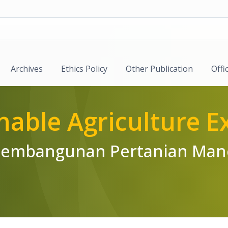
Archives
Ethics Policy
Other Publication
Offi
inable Agriculture E
k Pembangunan Pertanian Man