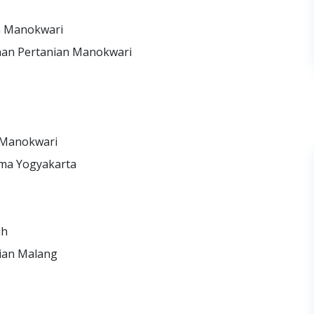
n Manokwari
nan Pertanian Manokwari
 Manokwari
ama Yogyakarta
uh
ian Malang