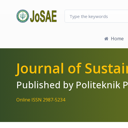
Quick jump to page content
Main Navigation
Main Content
Sidebar
Home
Journal of Susta
Published by Politekni
Online ISSN 2987-5234