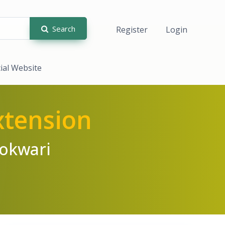
Search
Register
Login
cial Website
xtension
okwari