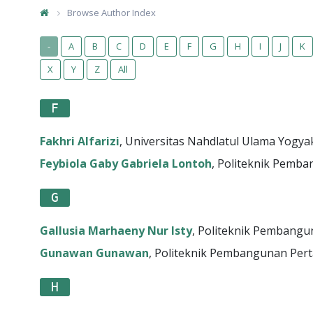
Browse Author Index
-
A
B
C
D
E
F
G
H
I
J
K
X
Y
Z
All
F
Fakhri Alfarizi
, Universitas Nahdlatul Ulama Yogya
Feybiola Gaby Gabriela Lontoh
, Politeknik Pemb
G
Gallusia Marhaeny Nur Isty
, Politeknik Pembang
Gunawan Gunawan
, Politeknik Pembangunan Per
H